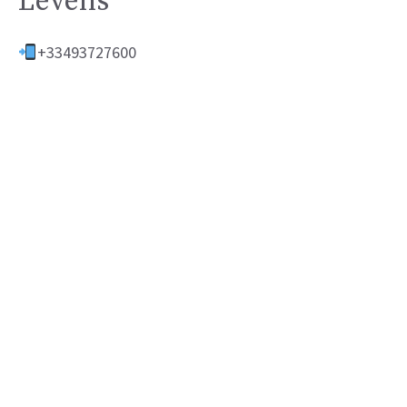
Levens
+33493727600