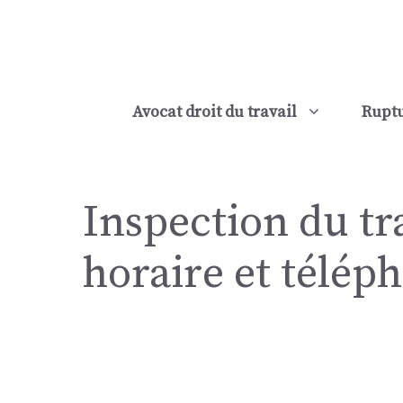
Skip
to
content
Avocat droit du travail
Ruptu
Inspection du tra
horaire et télép