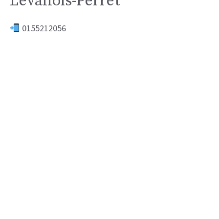
Levallois-Perret
0155212056