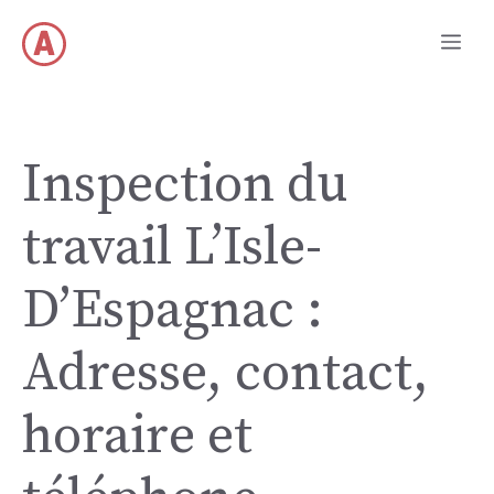
Aller
Me
au
contenu
Inspection du
travail L’Isle-
D’Espagnac :
Adresse, contact,
horaire et