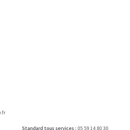
.fr
Standard tous services :
05 59 14 80 30