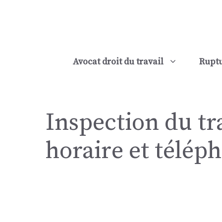
Aller
au
contenu
Avocat droit du travail
Ruptu
Inspection du tr
horaire et télép