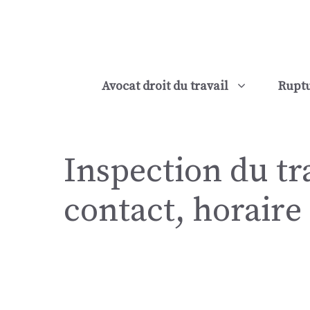
Aller
au
contenu
Avocat droit du travail
Ruptu
Inspection du tra
contact, horaire