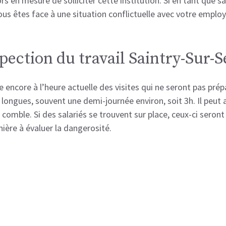
ors en mesure de solliciter cette institution. Si en tant que
ous êtes face à une situation conflictuelle avec votre employe
spection du travail Saintry-Sur-S
ue encore à l’heure actuelle des visites qui ne seront pas pr
 longues, souvent une demi-journée environ, soit 3h. Il peut ar
n comble. Si des salariés se trouvent sur place, ceux-ci seront
anière à évaluer la dangerosité.